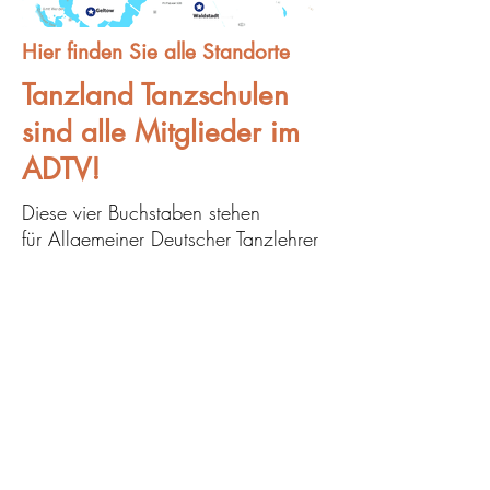
Hier finden Sie alle Standorte
Tanzland Tanzschulen
sind alle Mitglieder im
ADTV!
Diese vier Buchstaben stehen
für
Allgemeiner Deutscher Tanzlehrer
Verband.
Und sie stehen für eine konstant
hohe Qualität der Tanzkurse.
Der Berufsverband ADTV
gewährleistet dies mit einheitlichen
Methoden und Lerninhalten sowie mit
einem umfangreichen
Weiterbildungsprogramm für seine