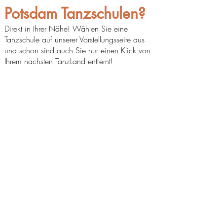
Potsdam Tanzschulen?
Direkt in Ihrer Nähe! Wählen Sie eine
Tanzschule auf unserer
Vorstellungsseite
aus
und schon sind auch Sie nur einen Klick von
Ihrem nächsten TanzLand entfernt!
Was ist der ADTV?
Diese vier Buchstaben stehen für Allgemeiner
deutscher Tanzlehrer Verband! Und sie stehen
für eine konstant hohe Qualität der
Tanzkurse. Der Berufsverband ADTV
gewährleistet dies mit einheitlichen Methoden
und Lerninhalten sowie mit einem
umfangreichen Weiterbildungs-
programm für seine Tanzlehrer. So ist
sichergestellt, dass eine ADTV-Tanzschule für
Einsteiger und alle anderen Tanzbegeisterten